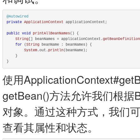
@Autowired
private
ApplicationContext
 applicationContext;

public
void
printAllBeanNames
() {

String
[] beanNames = applicationContext.
getBeanDefinition
for
 (
String
 beanName : beanNames) {

System
.
out
.
println
(beanName);

    }

使用ApplicationContext#getB
getBean()方法允许我们根
对象。通过这种方式，我们可
查看其属性和状态。