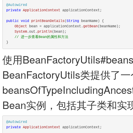
@Autowired
private
ApplicationContext
 applicationContext;

public
void
printBeanDetails
(
String
 beanName
) {

Object
 bean = applicationContext.
getBean
(beanName);

System
.
out
.
println
(bean);

// 进一步查看Bean的属性和方法
使用BeanFactoryUtils#beansO
BeanFactoryUtils类提供
beansOfTypeIncluding
Bean实例，包括其子类和实
@Autowired
private
ApplicationContext
 applicationContext;
