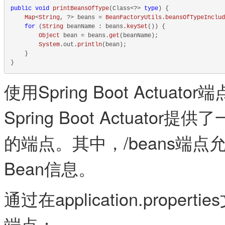
public
void
printBeansOfType
(
Class<?> 
type
) {

Map
<
String
, ?> beans = 
BeanFactoryUtils
.
beansOfTypeInclud
for
 (
String
 beanName : beans.
keySet
()) {

Object
 bean = beans.
get
(beanName);

System
.
out
.
println
(bean);

    }

使用Spring Boot Actuator端
Spring Boot Actuato
的端点。其中，​/beans​
Bean信息。
通过在​application.prope
端点：