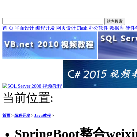
首 页
平面设计
编程开发
网页设计
Flash
办公软件
数据库
硬件
当前位置:
首页
>
编程开发
>
Java教程
>
SpringBoot整合wei