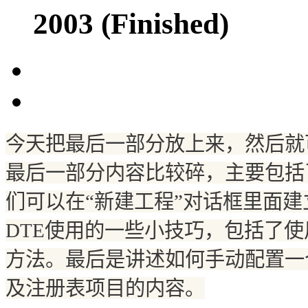
2003 (Finished)
今天把最后一部分放上来，然后就
最后一部分内容比
较
碎，主要包括
们
可以在
“
新建工程
”
对话
框里面建
DTE
使用的一些小技巧，包括了使
方法。最后是
讲
述如何手
动
配置一
及注册表
项
目的内容。