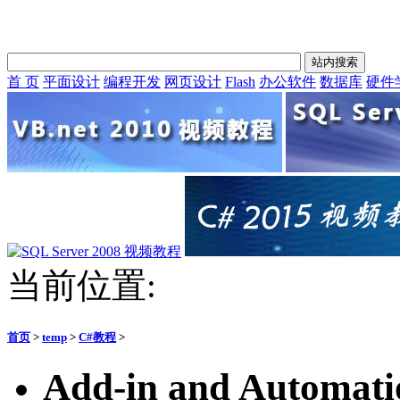
首 页
平面设计
编程开发
网页设计
Flash
办公软件
数据库
硬件
当前位置:
首页
>
temp
>
C#教程
>
Add-in and Automat