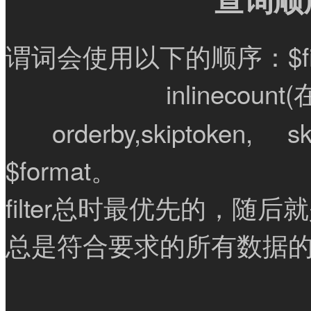
谓词会使用以下的顺序：$filt
i
n
l
i
n
e
c
o
u
n
t
(
V
4
i
n
l
i
n
e
c
o
u
n
t
(
在
中
已
经
替
换
为
o
r
d
e
r
b
y
,
s
k
i
p
,
o
r
d
e
r
b
y
,
skiptoken,
s
$format。
filter总时最优先的，随后就
总是符合要求的所有数据