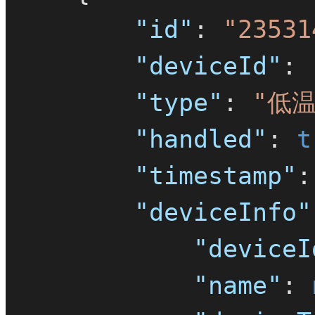
"id"
:
"23531
"deviceId"
:
"type"
:
"低温
"handled"
:
t
"timestamp"
:
"deviceInfo"
"deviceI
"name"
: