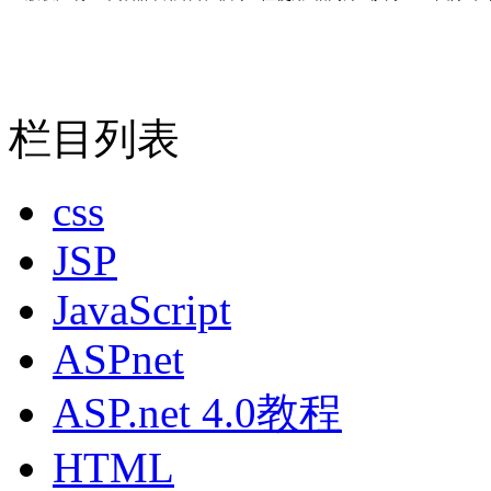
栏目列表
css
JSP
JavaScript
ASPnet
ASP.net 4.0教程
HTML