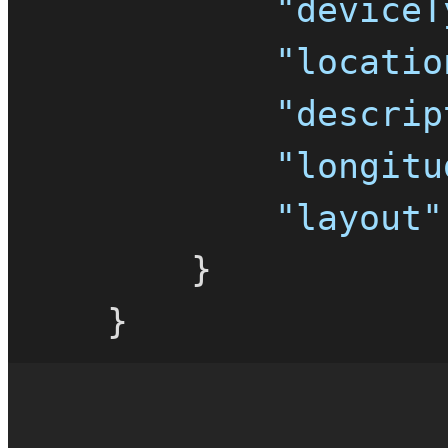
"deviceT
"locatio
"descrip
"longitu
"layout"
}
}