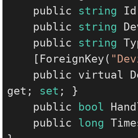
    public 
string
 Id
    public 
string
 De
    public 
string
 Ty
    [ForeignKey(
"Dev
    public virtual DeviceInfo DeviceInfo { 
get; 
set
; }

    public 
bool
 Hand
    public 
long
 Time