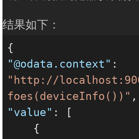
结果如下：
{
"@odata.context"
:
"http://localhost:90
foes(deviceInfo())"
,
"value"
:
[
{