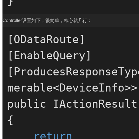
Controller设置如下，很简单，核心就几行：
[ODataRoute]

[EnableQuery]

[ProducesResponseTyp
merable<DeviceInfo>>
public IActionResult
{

return