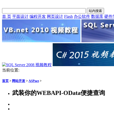
首 页
平面设计
编程开发
网页设计
Flash
办公软件
数据库
硬件
当前位置:
首页
>
网站开发
>
ASPnet
>
武装你的WEBAPI-OData便捷查询