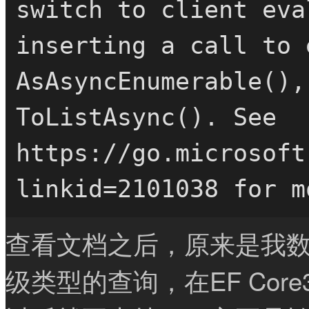
switch to client eva
inserting a call to 
AsAsyncEnumerable(),
ToListAsync(). See 
https://go.microsoft
查看文档之后，原来是我
级类型的查询，在EF Core