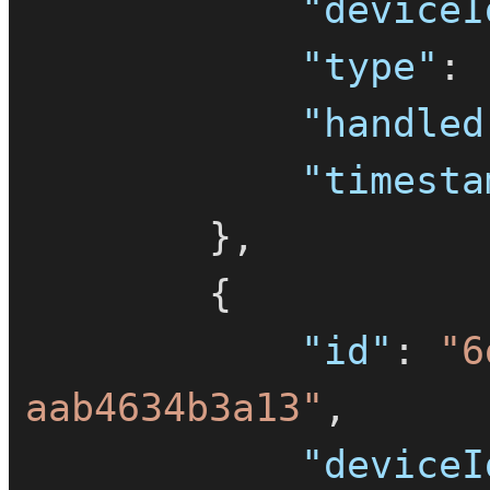
"deviceI
"type"
:
"handled
"timesta
}
,
{
"id"
:
"6
aab4634b3a13"
,
"deviceI