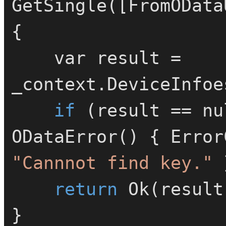
GetSingle
([FromOData

{

    var result = 
_context.DeviceInfoe
if
 (result == nu
ODataError() { Error
"Cannnot find key."
 
return
 Ok(result)