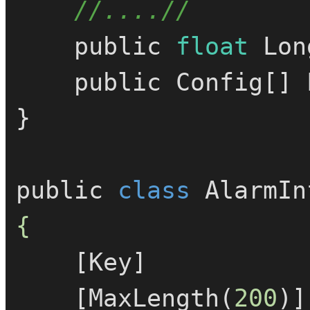
//....//
    public 
float
 Lon
    public Config[
}

public 
class
AlarmIn
{

    [Key]

    [MaxLength(
200
)]
