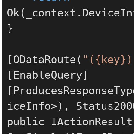
Ok(_context.DeviceIn
}

[ODataRoute(
"({key})
[EnableQuery]

[ProducesResponseTyp
iceInfo>), Status200O
publi