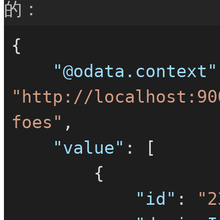
的：
{
"@odata.context"
"http://localhost:90
foes"
,
"value"
:
[
{
"id"
:
"2