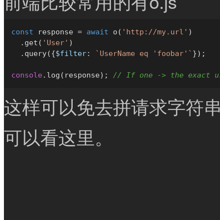
前端比较常用的有o.js
const
 response = 
await
o
(
'http://my.url'
)

  .
get
(
'User'
)

  .
query
({
$filter
: 
`UserName eq 'foobar'`
}); 

console
.
log
(response); 
// If one -> the exact u
这样可以免去拼请求字符
可以看这里。