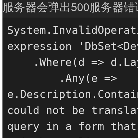
服务器会弹出500服务器
System.InvalidOperat
expression 'DbSet<De
    .Where(d => d.Layout

        .Any(e => 
e.Description.Contai
could not be transla
query in a form that