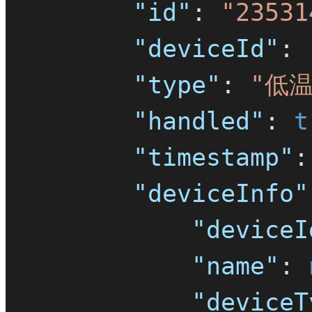
"id"
:
"23531
"deviceId"
:
"type"
:
"低温
"handled"
:
t
"timestamp"
:
"deviceInfo"
"deviceI
"name"
:
"deviceT